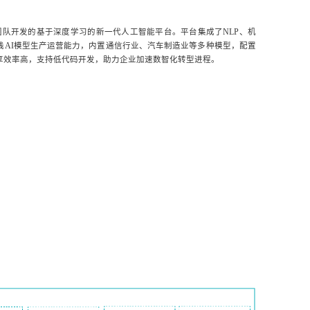
思科技团队开发的基于深度学习的新一代人工智能平台。平台集成了NLP、机
栈AI模型生产运营能力，内置通信行业、汽车制造业等多种模型，配置
享效率高，支持低代码开发，助力企业加速数智化转型进程。