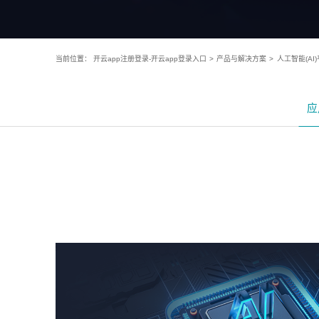
当前位置：
开云app注册登录-开云app登录入口
>
产品与解决方案
>
人工智能(AI
应