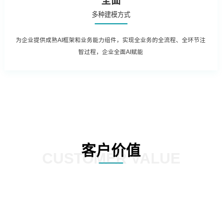
全面
多种建模方式
为企业提供成熟AI框架和业务能力组件，实现全业务的全流程、全环节注
智过程，企业全面AI赋能
客户价值
CUSTOMER VALUE