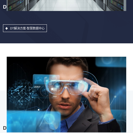
DT解决方案-智慧数据中心
DT解决方案-智慧数据中心
DT解决方案-用户体验中心