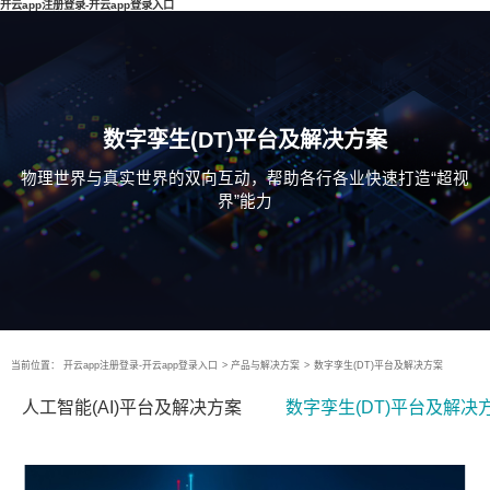
开云app注册登录-开云app登录入口
数字孪生(DT)平台及解决方案
物理世界与真实世界的双向互动，帮助各行各业快速打造“超视
界”能力
当前位置：
开云app注册登录-开云app登录入口
>
产品与解决方案
>
数字孪生(DT)平台及解决方案
人工智能(AI)平台及解决方案
数字孪生(DT)平台及解决