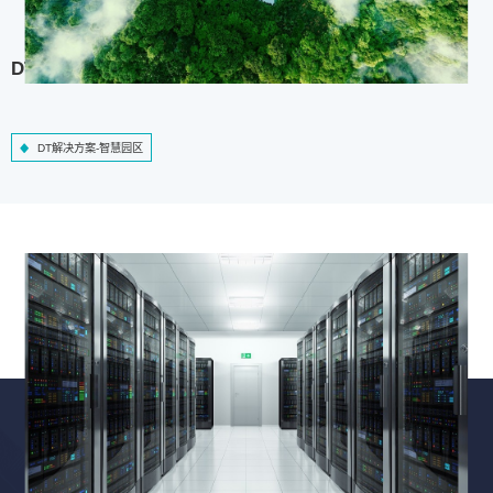
DT解决方案-智慧园区
DT解决方案-智慧园区