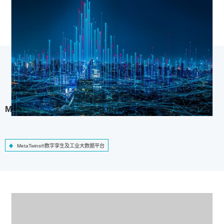
MetaTwins®数字孪生及工业大数据平台
MetaTwins®数字孪生及工业大数据平台