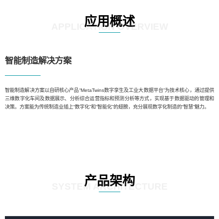
应用概述
APPLICATION OVERVIEW
智能制造解决方案
智能制造解决方案以自研核心产品“MetaTwins数字孪生及工业大数据平台”为技术核心，通过提供
三维数字化车间及数据展示、分析综合运营指标和预测分析等方式，实现基于数据驱动的管理和
决策。方案能为传统制造业插上“数字化”和“智能化”的翅膀，充分展现数字化制造的“智慧”魅力。
产品架构
SYSTEM ARCHITECTURE