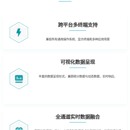
跨平台多终端支持
兼容所有通用操作系统、
显示终端和多种应用场景
可视化数据呈现
丰富的数据呈现形式，兼顾统计数据与动态数据，实时响应。
全通道实时数据融合