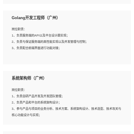
8、具有HCIE/H3CIE/VMware/阿里云等云计算方向认证者优先；
岗位要求：
1、本科以上相关专业毕业，拥有三年以上相关数据工作经验经验。
Golang开发工程师（广州）
2、熟悉PostgreSQL、redis、MongoDB、ElasticSearch等开源数据库运维管理，
拥有开发经验优先。
岗位职责：
3、熟悉Oracle、MySQL、SQLServer中一种或多种优先。
1、负责服务端的API以及平台设计跟实现；
4、熟悉Hadoop、HBASE、Spark等大数据平台优先。
2、负责与保证服务端的高性能实现以及并发管理与控制；
5、熟悉linux或任意一种unix操作系统，如有较强操作系统侧工作经验者优先。
3、负责配合前端界面进行功能对接；
6、具备丰富的项目实施经验，较强的自我学习能力。
7、责任心强，为人友好，沟通能力强，具有良好的团队意识。
岗位要求：
1、本科及以上学历，计算机相关专业；
系统架构师（广州）
2、1年以上Golang开发工作经验，能独立完成相应项目开发；
3、基础扎实、熟悉数据结构与算法，熟悉多线程、多进程、IO复用等并发编程思维
岗位职责：
与实现，熟悉常用开源框架及设计模式；
1、负责自研产品开发及开发团队管理；
4、熟悉Golang、连接池、消息队列等组件使用、熟悉后端开发、测试、调试流程
2、负责产品和平台的系统架构设计；
跟工具使用；
3、参与产品与项目的业务分析、技术方案、系统架构设计、技术选型、技术攻关与
5、对技术有激情，喜欢钻研，能快速接受和掌握新技术，学习能力和工作责任心
核心功能设计与实现；
强，良好的沟通表达能力和团队协作能力。
4、根据业务及技术发展，做前瞻性的技术分析、研究及应用；
5、根据业务架构设计与业务需求，上接业务设计下接系统设计，编写系统概要设
计，指导技术骨干进行系统详细设计。