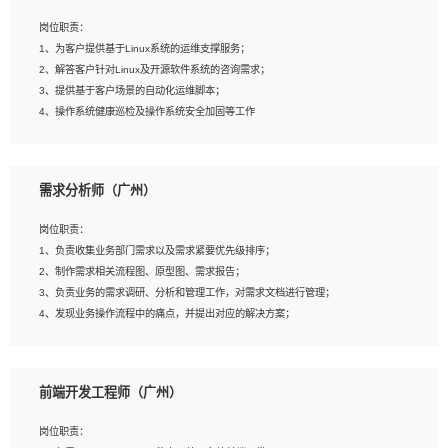
3、能对影片后期进行整体调色控制，具备一定审美感；
岗位职责：
4、在剪辑上会思考，有一定编导思维；
1、为客户提供基于Linux系统的运维支撑服务；
5、踏实， 勤奋，愿意在工作中不断学习，提高自我；
2、解答客户针对Linux及开源软件系统的咨询需求；
6、能与同事友好相处。
3、提供基于客户场景的自动化运维脚本；
4、操作系统健康巡检及操作系统安全加固等工作
岗位要求：
需求分析师（广州）
1、全日制本科计算机相关专业毕业，3年以上相关工作经验；
2、精通linux操作系统的运行维护，具有故障处理的能力
岗位职责：
3、熟练使用脚本语言，shell/python任一种，熟练使用Ansible
1、负责收集业务部门需求以及需求紧要优先级排序；
4、熟悉linux常见服务、中间件的基本原理、部署以及故障处理，如：Mysql、
2、制作需求相关流程图、原型图、需求报告；
Apache、Nginx、Zabbix、Kafka等
3、负责业务的需求调研、分析和管理工作，对需求文档进行管理；
5、熟悉主流虚拟化技术，如：VMware、KVM
4、发现业务操作流程中的痛点，并提出对应的解决方案；
6、具备网络方面的基础知识，熟悉常见的网络协议，如TCP/IP，转发原理，路由优
5、完成其他上级领导交予的任务和工作。
先级等
7、了解容器技术，熟悉docker或podman
8、有良好的文档编写能力和沟通能力，有RHCE证书优先
前端开发工程师（广州）
岗位要求：
1、本科以上学历，一年以上需求分析相关经验者优先；
岗位职责：
2、熟悉产品及需求规划工具，如:Axure、Xmind、MS Project等；