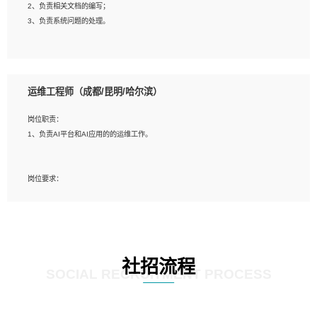
2、负责相关文档的编写；
4、善于沟通，具有良好的团队合作精神和协作能力。
3、负责系统问题的处理。
5、必须有实际的生产环境系统维护经验。
6、有中国移动安全态势系统相关项目经验优先考虑。
岗位要求：
1、精通java编程，熟悉vue和jsp编程；
运维工程师（成都/昆明/哈尔滨）
2、熟悉linux命令；
3、熟练使用springmvc、springcloud、webservice等框架进行开发；
岗位职责：
4、熟练使用oracle、mysql进行开发；
1、负责AI平台和AI应用的的运维工作。
5、熟悉流程开发如使用activiti；
6、计算机相关专业本科以上学历，3年以上开发工作经验。
岗位要求：
1、计算机相关专业，大专以上学历，2年以上开发运维工作经验；
2、必须具备的能力：有丰富的运维开发和K8S运维经验；熟悉K8S、Git、docker
等相关工具使用；熟练掌握Linux环境下的Shell语言 ；工作责任感强、具有良好的
沟通能力、服务意识；
3、掌握Linux环境下的Python编程语言；
社招流程
4、掌握DevOps思想、方法和流程。Jenkins工具使用；
SOCIAL RECRUITMENT PROCESS
5、掌握常见中间件配置与优化，如mysql、nginx等；
6、掌握服务器的维护，熟悉linux系统的常用操作；
7、掌握和第三方系统API接口的维护操作，和安全漏洞扫描的修复工作。