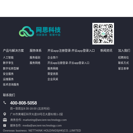
产品与解决方案
服务体系
开云app注册登录-开云app登录入口
新闻资讯
加入我们
人工智能
服务级别
企业简介
招聘岗位
数字孪生
服务网络
开云app注册登录-开云app登录入口
联系方式
数字化转型解
服务网络
留言表单
安全服务
荣誉资质
运维服务
企业风采
技术咨询服务
联系我们
400-808-5058
周一到周五9:30-18:00 (北京时间）
广州市黄埔区科学大道18号芯大厦B2栋1-2层
商务合作: marketing@ancient-technology.com
媒体合作: media@ancient-technology.com
Overseas business: NETTHINK HOLDINGS(HK)CO.,LIMITED