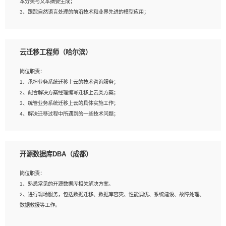
本分类与文本摘要生成；
5、沟通表达能力强，具备团队协作能力。
3、跟踪自然语言处理的前沿技术和业界先进的模型应用；
4、负责问答系统的搭建和知识图谱的建立；
云迁移工程师（哈尔滨）
岗位要求：
1、1年及以上自然语言处理方向研究或工作经验，统招本科及以上学历；
岗位职责：
2、熟悉tensorflow，keras，pytorch等常规深度学习框架，快速根据客户需求实现
1、承担业务系统迁移上云的技术咨询服务；
有效的模型；
2、配合解决方案经理编写迁移上云类方案；
3、熟悉掌握至少一种编程语言，如：Python，Java；
3、统管业务系统迁移上云的具体实施工作；
4、 熟悉NLP相关算法与实现；
4、解决迁移过程中所遇到的一些技术问题；
5、至少有一次及以上问答系统的项目实践，熟悉问答系统全流程开发者优先；
6、有较强的问题分析和处理能力，良好的团队合作意识；
7、 参与过相关竞赛或科研项目者优先。
岗位要求：
开源数据库DBA（成都）
1、专科及以上学历，三年以上工作经验，计算机等相关专业；
2、具备常见业务系统资源评估、部署优化和故障排查的能力；
岗位职责：
3、熟悉常见操作系统、存储、网络、 IO 等相关原理；
1、熟悉常见的开源数据库相关解决方案。
4、具有迁移工具实操经验，具备P2V、V2V迁移能力；
2、进行现场服务，包括数据迁移、数据库容灾、性能调优、系统建设、故障处理、
5、熟练华为、VMware虚拟化、云计算及云存储技术；
数据救援等工作。
6、熟悉主流数据库、应用服务器、中间件部署架构和运维方法；
7、具备资源池迁移、应用及数据迁移、异构数据迁移相关经验；