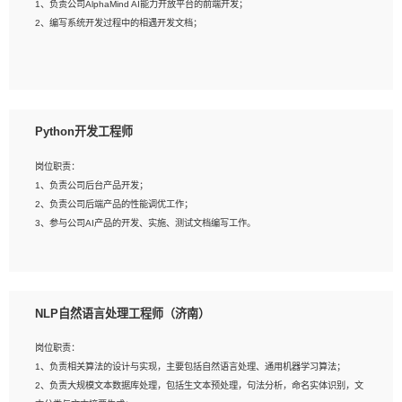
1、负责公司AlphaMind AI能力开放平台的前端开发；
3、具备良好的交流协调能力，有较强的责任感、工作积极主动；
2、编写系统开发过程中的相遇开发文档；
4、有较强的系统需求分析、文档编写能力、沟通能力；
5、具备与多团队合作的经验，良好团队协作精神；
岗位要求：
1、全日制本科及以上学历，计算机相关专业毕业，一年以上前端开发工作经验；
2、熟练掌握HTML、CSS、JavaScript等web相关技术；
Python开发工程师
3、熟悉react/vue/angular任何一种前端框架，熟悉react优先；
4、熟悉webpack配置和git操作；
岗位职责：
5、善于沟通，具有团队意识；
1、负责公司后台产品开发；
2、负责公司后端产品的性能调优工作；
3、参与公司AI产品的开发、实施、测试文档编写工作。
岗位要求:
1、计算机相关专业，本科及以上学历，2年以上后端开发经验，有过运营商项目经
NLP自然语言处理工程师（济南）
验的更佳；
2、熟练python编程语言，熟悉服务端开发流程，熟悉常见的算法和数据结构；
岗位职责：
3、熟悉数据库开发，熟悉Mysql、Oracle、MongoDb数据库应用开发其中一种；
1、负责相关算法的设计与实现，主要包括自然语言处理、通用机器学习算法；
4、熟悉Python Wed框架（Django/Flask...）代码能力优秀，熟悉编码规范和具备
2、负责大规模文本数据库处理，包括生文本预处理，句法分析，命名实体识别，文
良好的文档编写能力）；