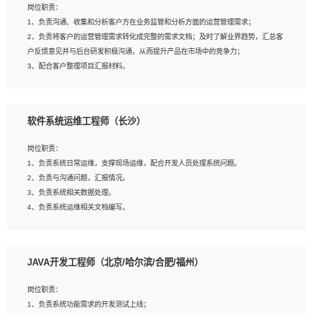
岗位职责：
建深度学习系统环境；
1、负责沟通、收集和分析客户方在业务监管和分析方面的运营管理需求；
4、熟悉OPENCV、HALCON等常用图像处理软件，熟练进行图像处理；
2、负责将客户的运营管理需求转化成完整的需求文档；及时了解业界趋势，汇总客
5、熟悉主流的分类算法、聚类算法和关联分析算法原理，能熟练使用神经网络算法
户反馈意见并与后台研发积极沟通，从而提升产品在市场中的竞争力；
的进行业务建模；
3、配合客户整理项目汇报材料。
6、对OCR领域有深入的研究，熟悉模型调参，压缩和整型化方法；
7、熟悉mysql、oracle、MongoDB、redis等其中一种数据库使用。
岗位要求：
软件系统运维工程师（长沙）
1、3年以上运营或解决方案的工作经验。
2、具备良好的逻辑能力、沟通能力和文字处理能力，能够从海量数据中发现关键特
岗位职责：
征，可独立提出完整的优化方案,并推动方案执行达成结果；熟练使用PPT、
1、负责系统日常运维，支撑现场运维，配合开发人员处理系统问题。
WORD、EXCEL等办公软件；
2、负责与沟通问题，汇报情况。
3、深入理解公司各项AI产品和技术信息；具有较强的文档编写能力，能独立撰写
3、负责系统相关数据处理。
PPT、方案建议书等，面试时需携带个人制作的专业PPT文件进行展示。
4、负责系统运维相关文档编写。
5、负责现场对接客户，沟通事项。
JAVA开发工程师（北京/哈尔滨/合肥/福州）
岗位要求：
1、计算机相关专业本科以上学历，1年以上软件系统运维经验。
岗位职责：
2、精通linux命令。
1、负责系统功能需求的开发测试上线；
3、熟悉oracle、mysql 数据库。