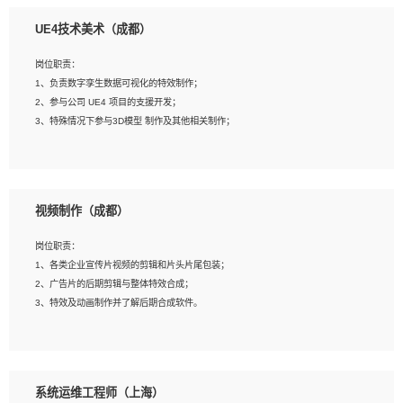
1、全日制本科相关专业，具有相关开发经验?年以上；
UE4技术美术（成都）
2、熟练掌握 Unity3D 程序开发，精通 C# 语言开发；
3、具有大量插件的使用调试经历，开发测试过 UWP 端程序者优先；
岗位职责：
4、有良好的沟通能力和团队合作意识；
1、负责数字孪生数据可视化的特效制作；
5、开发过 HoloLens 程序者优先。
2、参与公司 UE4 项目的支援开发；
3、特殊情况下参与3D模型 制作及其他相关制作；
岗位要求：
1、全日制本科以上学历，美术、动画相关专业毕业，具有相关效果制作经验2年以
视频制作（成都）
上；
2、熟练掌握 Particle 或 Niagara 制作特效模块；
岗位职责：
3、想象力丰富, 有一定的艺术审美深度；
1、各类企业宣传片视频的剪辑和片头片尾包装；
4、有良好的场景特效搭建功底；
2、广告片的后期剪辑与整体特效合成；
5、熟悉 3Ds Max 或者 Maya；
3、特效及动画制作并了解后期合成软件。
6、有良好的沟通能力和团队合作意识；
7、参与过建筑结构表现相关项目者优先
岗位要求：
1、热爱影视，责任心强，有强烈的兴趣和后期制作的主观能动性；
系统运维工程师（上海）
2、熟练使用After Effect、Photo Shop、熟练掌握视频剪辑和特效包装软件；