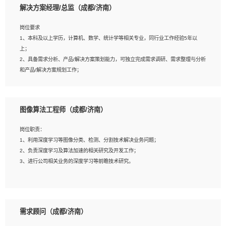
解决方案经理/总监（成都/济南）
岗位要求
岗位要求：
1、本科及以上学历，计算机、数学、统计学等相关专业，同行业工作经验5年以
1、全日制统招本科及以上学历，计算机相关专业毕业，5年以上开发工作经验；
上；
2、具有扎实的java编程功底和良好的编码习惯，有分布式、多线程及高并发系统开
2、具备需求分析、产品/解决方案策划能力，可独立完成需求调研、需求整理与分析
发经验和性能调优经验尤佳；熟悉JVM调优；掌握基础中间件、基础架构方案和云
和产品/解决方案规划工作；
平台、云产品功能特性，熟练使用相关平台的功能和了解其背后实现机制；
3、逻辑缜密，对用户产品/解决方案体验敏感，对数据敏感，有产品/解决方案意
3、精通主流开发框架经验，精通一门主流开发语言；熟悉主流开源框架源码；
识，有主见，以数据为驱动，以结果为导向；
4、具有一定的大中型项目参与经验，有中间件、基础组件和框架的研发经验，具备
4、具有丰富的AI产品/解决方案解决方案经验，能够针对客户的需求，快速响应输出
研发管理流程建设经验；
图像算法工程师（成都/济南）
相关的解决方案，包括视频分析、图像识别、NLP、OCR、机器学习等；
5、熟悉Spring、Mybatis等开源框架和常用apache组件,熟悉Web服务端开发的各
5、具备AI技术背景，掌握TensorFlow、PyTorch、Spark MLlib、SK-Learn等常见
种常用框架和技术Springboot、Shiro、springcloud等；熟悉Linux常用命令和了解
岗位职责：
AI算法框架，对人脸识别、目标检测、图像识别、OCR、NLP等AI算法有深刻理
常用脚本语言，较丰富的线上系统运维经验，复杂问题排查思路清晰。
1、利用深度学习等图像分类、检测、分割技术解决业务问题；
解。具有AI平台级产品/解决方案从业经验者优先。具有大数据技术背景者优先；
2、负责深度学习及算法加速的相关研究及开发工作；
6、具备良好的客户意识与沟通能力，善于学习思考、创新与团队协作，认真负责、
3、进行公司相关业务的深度学习等前瞻技术研究。
执行力与抗压力强。
岗位要求：
1、统招本科以上学历，图形图像、计算机或数学相关专业；
需求顾问（成都/济南）
2、2年以上图像处理开发经验，熟悉python和spark开发；
3、熟练使用TensorFlow、Theano、Keras 及 Caffe 任意一种主流深度学习框架搭