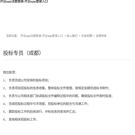
开云app注册登录-开云app登录入口
当前位置：
开云app注册登录-开云app登录入口
>
加入我们
>
社会招聘
>
运营体系
投标专员（成都）
岗位职责：
1、 负责完成公司安排的投标项目；
2、 负责项目招投标的信息收集，整体投标文件管理，按规定如期完成标书制作；
3、 负责与公司相关部门协调投标文件编制过程中的问题，确保投标文件按时投递；
4、 完成招投标过程中与市场部、招投标单位的配合与沟通工作；
5、 跟踪投标工作的后续进行，中标信息的查询并汇总；
6、 其他相关招投标工作。