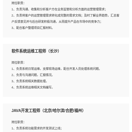
岗位职责：
建深度学习系统环境；
1、负责沟通、收集和分析客户方在业务监管和分析方面的运营管理需求；
4、熟悉OPENCV、HALCON等常用图像处理软件，熟练进行图像处理；
2、负责将客户的运营管理需求转化成完整的需求文档；及时了解业界趋势，汇总客
5、熟悉主流的分类算法、聚类算法和关联分析算法原理，能熟练使用神经网络算法
户反馈意见并与后台研发积极沟通，从而提升产品在市场中的竞争力；
的进行业务建模；
3、配合客户整理项目汇报材料。
6、对OCR领域有深入的研究，熟悉模型调参，压缩和整型化方法；
7、熟悉mysql、oracle、MongoDB、redis等其中一种数据库使用。
岗位要求：
软件系统运维工程师（长沙）
1、3年以上运营或解决方案的工作经验。
2、具备良好的逻辑能力、沟通能力和文字处理能力，能够从海量数据中发现关键特
岗位职责：
征，可独立提出完整的优化方案,并推动方案执行达成结果；熟练使用PPT、
1、负责系统日常运维，支撑现场运维，配合开发人员处理系统问题。
WORD、EXCEL等办公软件；
2、负责与沟通问题，汇报情况。
3、深入理解公司各项AI产品和技术信息；具有较强的文档编写能力，能独立撰写
3、负责系统相关数据处理。
PPT、方案建议书等，面试时需携带个人制作的专业PPT文件进行展示。
4、负责系统运维相关文档编写。
5、负责现场对接客户，沟通事项。
JAVA开发工程师（北京/哈尔滨/合肥/福州）
岗位要求：
1、计算机相关专业本科以上学历，1年以上软件系统运维经验。
岗位职责：
2、精通linux命令。
1、负责系统功能需求的开发测试上线；
3、熟悉oracle、mysql 数据库。