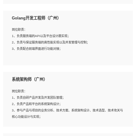
8、具有HCIE/H3CIE/VMware/阿里云等云计算方向认证者优先；
岗位要求：
1、本科以上相关专业毕业，拥有三年以上相关数据工作经验经验。
Golang开发工程师（广州）
2、熟悉PostgreSQL、redis、MongoDB、ElasticSearch等开源数据库运维管理，
拥有开发经验优先。
岗位职责：
3、熟悉Oracle、MySQL、SQLServer中一种或多种优先。
1、负责服务端的API以及平台设计跟实现；
4、熟悉Hadoop、HBASE、Spark等大数据平台优先。
2、负责与保证服务端的高性能实现以及并发管理与控制；
5、熟悉linux或任意一种unix操作系统，如有较强操作系统侧工作经验者优先。
3、负责配合前端界面进行功能对接；
6、具备丰富的项目实施经验，较强的自我学习能力。
7、责任心强，为人友好，沟通能力强，具有良好的团队意识。
岗位要求：
1、本科及以上学历，计算机相关专业；
系统架构师（广州）
2、1年以上Golang开发工作经验，能独立完成相应项目开发；
3、基础扎实、熟悉数据结构与算法，熟悉多线程、多进程、IO复用等并发编程思维
岗位职责：
与实现，熟悉常用开源框架及设计模式；
1、负责自研产品开发及开发团队管理；
4、熟悉Golang、连接池、消息队列等组件使用、熟悉后端开发、测试、调试流程
2、负责产品和平台的系统架构设计；
跟工具使用；
3、参与产品与项目的业务分析、技术方案、系统架构设计、技术选型、技术攻关与
5、对技术有激情，喜欢钻研，能快速接受和掌握新技术，学习能力和工作责任心
核心功能设计与实现；
强，良好的沟通表达能力和团队协作能力。
4、根据业务及技术发展，做前瞻性的技术分析、研究及应用；
5、根据业务架构设计与业务需求，上接业务设计下接系统设计，编写系统概要设
计，指导技术骨干进行系统详细设计。