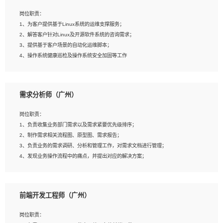
3、能对影片后期进行整体调色控制，具备一定审美感；
岗位职责：
4、在剪辑上会思考，有一定编导思维；
1、为客户提供基于Linux系统的运维支撑服务；
5、踏实， 勤奋，愿意在工作中不断学习，提高自我；
2、解答客户针对Linux及开源软件系统的咨询需求；
6、能与同事友好相处。
3、提供基于客户场景的自动化运维脚本；
4、操作系统健康巡检及操作系统安全加固等工作
岗位要求：
需求分析师（广州）
1、全日制本科计算机相关专业毕业，3年以上相关工作经验；
2、精通linux操作系统的运行维护，具有故障处理的能力
岗位职责：
3、熟练使用脚本语言，shell/python任一种，熟练使用Ansible
1、负责收集业务部门需求以及需求紧要优先级排序；
4、熟悉linux常见服务、中间件的基本原理、部署以及故障处理，如：Mysql、
2、制作需求相关流程图、原型图、需求报告；
Apache、Nginx、Zabbix、Kafka等
3、负责业务的需求调研、分析和管理工作，对需求文档进行管理；
5、熟悉主流虚拟化技术，如：VMware、KVM
4、发现业务操作流程中的痛点，并提出对应的解决方案；
6、具备网络方面的基础知识，熟悉常见的网络协议，如TCP/IP，转发原理，路由优
5、完成其他上级领导交予的任务和工作。
先级等
7、了解容器技术，熟悉docker或podman
8、有良好的文档编写能力和沟通能力，有RHCE证书优先
前端开发工程师（广州）
岗位要求：
1、本科以上学历，一年以上需求分析相关经验者优先；
岗位职责：
2、熟悉产品及需求规划工具，如:Axure、Xmind、MS Project等；