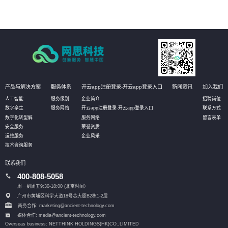
产品与解决方案
服务体系
开云app注册登录-开云app登录入口
新闻资讯
加入我们
人工智能
服务级别
企业简介
招聘岗位
数字孪生
服务网络
开云app注册登录-开云app登录入口
联系方式
数字化转型解
服务网络
留言表单
安全服务
荣誉资质
运维服务
企业风采
技术咨询服务
联系我们
400-808-5058
周一到周五9:30-18:00 (北京时间）
广州市黄埔区科学大道18号芯大厦B2栋1-2层
商务合作: marketing@ancient-technology.com
媒体合作: media@ancient-technology.com
Overseas business: NETTHINK HOLDINGS(HK)CO.,LIMITED