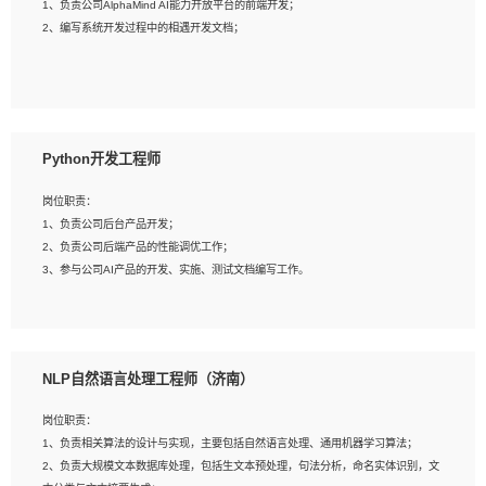
1、负责公司AlphaMind AI能力开放平台的前端开发；
3、具备良好的交流协调能力，有较强的责任感、工作积极主动；
2、编写系统开发过程中的相遇开发文档；
4、有较强的系统需求分析、文档编写能力、沟通能力；
5、具备与多团队合作的经验，良好团队协作精神；
岗位要求：
1、全日制本科及以上学历，计算机相关专业毕业，一年以上前端开发工作经验；
2、熟练掌握HTML、CSS、JavaScript等web相关技术；
Python开发工程师
3、熟悉react/vue/angular任何一种前端框架，熟悉react优先；
4、熟悉webpack配置和git操作；
岗位职责：
5、善于沟通，具有团队意识；
1、负责公司后台产品开发；
2、负责公司后端产品的性能调优工作；
3、参与公司AI产品的开发、实施、测试文档编写工作。
岗位要求:
1、计算机相关专业，本科及以上学历，2年以上后端开发经验，有过运营商项目经
NLP自然语言处理工程师（济南）
验的更佳；
2、熟练python编程语言，熟悉服务端开发流程，熟悉常见的算法和数据结构；
岗位职责：
3、熟悉数据库开发，熟悉Mysql、Oracle、MongoDb数据库应用开发其中一种；
1、负责相关算法的设计与实现，主要包括自然语言处理、通用机器学习算法；
4、熟悉Python Wed框架（Django/Flask...）代码能力优秀，熟悉编码规范和具备
2、负责大规模文本数据库处理，包括生文本预处理，句法分析，命名实体识别，文
良好的文档编写能力）；