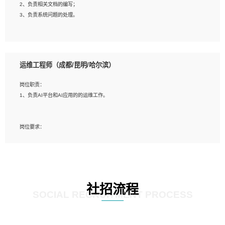
2、负责相关文档的编写；
4、善于沟通，具有良好的团队合作精神和协作能力。
3、负责系统问题的处理。
5、必须有实际的生产环境系统维护经验。
6、有中国移动安全态势系统相关项目经验优先考虑。
岗位要求：
1、精通java编程，熟悉vue和jsp编程；
运维工程师（成都/昆明/哈尔滨）
2、熟悉linux命令；
3、熟练使用springmvc、springcloud、webservice等框架进行开发；
岗位职责：
4、熟练使用oracle、mysql进行开发；
1、负责AI平台和AI应用的的运维工作。
5、熟悉流程开发如使用activiti；
6、计算机相关专业本科以上学历，3年以上开发工作经验。
岗位要求：
1、计算机相关专业，大专以上学历，2年以上开发运维工作经验；
2、必须具备的能力：有丰富的运维开发和K8S运维经验；熟悉K8S、Git、docker
等相关工具使用；熟练掌握Linux环境下的Shell语言 ；工作责任感强、具有良好的
沟通能力、服务意识；
3、掌握Linux环境下的Python编程语言；
社招流程
4、掌握DevOps思想、方法和流程。Jenkins工具使用；
SOCIAL RECRUITMENT PROCESS
5、掌握常见中间件配置与优化，如mysql、nginx等；
6、掌握服务器的维护，熟悉linux系统的常用操作；
7、掌握和第三方系统API接口的维护操作，和安全漏洞扫描的修复工作。