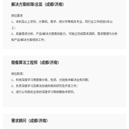
解决方案经理/总监（成都/济南）
岗位要求
岗位要求：
1、本科及以上学历，计算机、数学、统计学等相关专业，同行业工作经验5年以
1、全日制统招本科及以上学历，计算机相关专业毕业，5年以上开发工作经验；
上；
2、具有扎实的java编程功底和良好的编码习惯，有分布式、多线程及高并发系统开
2、具备需求分析、产品/解决方案策划能力，可独立完成需求调研、需求整理与分析
发经验和性能调优经验尤佳；熟悉JVM调优；掌握基础中间件、基础架构方案和云
和产品/解决方案规划工作；
平台、云产品功能特性，熟练使用相关平台的功能和了解其背后实现机制；
3、逻辑缜密，对用户产品/解决方案体验敏感，对数据敏感，有产品/解决方案意
3、精通主流开发框架经验，精通一门主流开发语言；熟悉主流开源框架源码；
识，有主见，以数据为驱动，以结果为导向；
4、具有一定的大中型项目参与经验，有中间件、基础组件和框架的研发经验，具备
4、具有丰富的AI产品/解决方案解决方案经验，能够针对客户的需求，快速响应输出
研发管理流程建设经验；
图像算法工程师（成都/济南）
相关的解决方案，包括视频分析、图像识别、NLP、OCR、机器学习等；
5、熟悉Spring、Mybatis等开源框架和常用apache组件,熟悉Web服务端开发的各
5、具备AI技术背景，掌握TensorFlow、PyTorch、Spark MLlib、SK-Learn等常见
种常用框架和技术Springboot、Shiro、springcloud等；熟悉Linux常用命令和了解
岗位职责：
AI算法框架，对人脸识别、目标检测、图像识别、OCR、NLP等AI算法有深刻理
常用脚本语言，较丰富的线上系统运维经验，复杂问题排查思路清晰。
1、利用深度学习等图像分类、检测、分割技术解决业务问题；
解。具有AI平台级产品/解决方案从业经验者优先。具有大数据技术背景者优先；
2、负责深度学习及算法加速的相关研究及开发工作；
6、具备良好的客户意识与沟通能力，善于学习思考、创新与团队协作，认真负责、
3、进行公司相关业务的深度学习等前瞻技术研究。
执行力与抗压力强。
岗位要求：
1、统招本科以上学历，图形图像、计算机或数学相关专业；
需求顾问（成都/济南）
2、2年以上图像处理开发经验，熟悉python和spark开发；
3、熟练使用TensorFlow、Theano、Keras 及 Caffe 任意一种主流深度学习框架搭