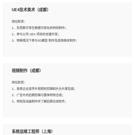
1、全日制本科相关专业，具有相关开发经验?年以上；
UE4技术美术（成都）
2、熟练掌握 Unity3D 程序开发，精通 C# 语言开发；
3、具有大量插件的使用调试经历，开发测试过 UWP 端程序者优先；
岗位职责：
4、有良好的沟通能力和团队合作意识；
1、负责数字孪生数据可视化的特效制作；
5、开发过 HoloLens 程序者优先。
2、参与公司 UE4 项目的支援开发；
3、特殊情况下参与3D模型 制作及其他相关制作；
岗位要求：
1、全日制本科以上学历，美术、动画相关专业毕业，具有相关效果制作经验2年以
视频制作（成都）
上；
2、熟练掌握 Particle 或 Niagara 制作特效模块；
岗位职责：
3、想象力丰富, 有一定的艺术审美深度；
1、各类企业宣传片视频的剪辑和片头片尾包装；
4、有良好的场景特效搭建功底；
2、广告片的后期剪辑与整体特效合成；
5、熟悉 3Ds Max 或者 Maya；
3、特效及动画制作并了解后期合成软件。
6、有良好的沟通能力和团队合作意识；
7、参与过建筑结构表现相关项目者优先
岗位要求：
1、热爱影视，责任心强，有强烈的兴趣和后期制作的主观能动性；
系统运维工程师（上海）
2、熟练使用After Effect、Photo Shop、熟练掌握视频剪辑和特效包装软件；