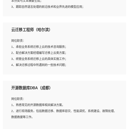
本分类与文本摘要生成；
5、沟通表达能力强，具备团队协作能力。
3、跟踪自然语言处理的前沿技术和业界先进的模型应用；
4、负责问答系统的搭建和知识图谱的建立；
云迁移工程师（哈尔滨）
岗位要求：
1、1年及以上自然语言处理方向研究或工作经验，统招本科及以上学历；
岗位职责：
2、熟悉tensorflow，keras，pytorch等常规深度学习框架，快速根据客户需求实现
1、承担业务系统迁移上云的技术咨询服务；
有效的模型；
2、配合解决方案经理编写迁移上云类方案；
3、熟悉掌握至少一种编程语言，如：Python，Java；
3、统管业务系统迁移上云的具体实施工作；
4、 熟悉NLP相关算法与实现；
4、解决迁移过程中所遇到的一些技术问题；
5、至少有一次及以上问答系统的项目实践，熟悉问答系统全流程开发者优先；
6、有较强的问题分析和处理能力，良好的团队合作意识；
7、 参与过相关竞赛或科研项目者优先。
岗位要求：
开源数据库DBA（成都）
1、专科及以上学历，三年以上工作经验，计算机等相关专业；
2、具备常见业务系统资源评估、部署优化和故障排查的能力；
岗位职责：
3、熟悉常见操作系统、存储、网络、 IO 等相关原理；
1、熟悉常见的开源数据库相关解决方案。
4、具有迁移工具实操经验，具备P2V、V2V迁移能力；
2、进行现场服务，包括数据迁移、数据库容灾、性能调优、系统建设、故障处理、
5、熟练华为、VMware虚拟化、云计算及云存储技术；
数据救援等工作。
6、熟悉主流数据库、应用服务器、中间件部署架构和运维方法；
7、具备资源池迁移、应用及数据迁移、异构数据迁移相关经验；