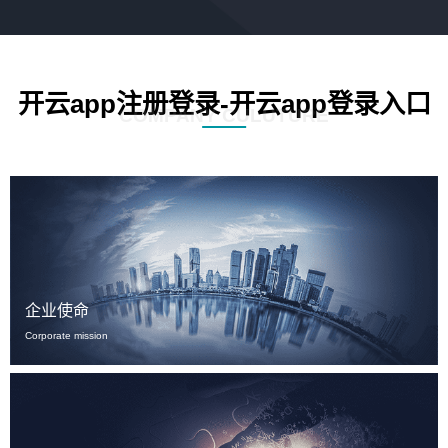
开云app注册登录-开云app登录入口
COMPANY CULUTURE
企业使命
Corporate mission