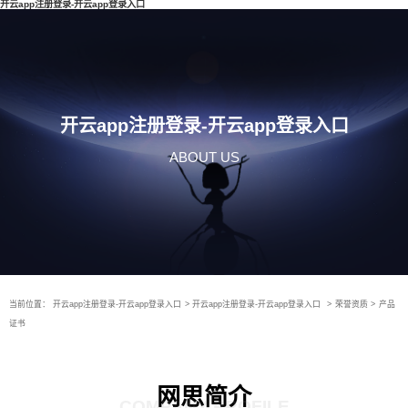
开云app注册登录-开云app登录入口
开云app注册登录-开云app登录入口
ABOUT US
当前位置：
开云app注册登录-开云app登录入口
>
开云app注册登录-开云app登录入口
>
荣誉资质
>
产品
证书
网思简介
COMPANY PROFILE