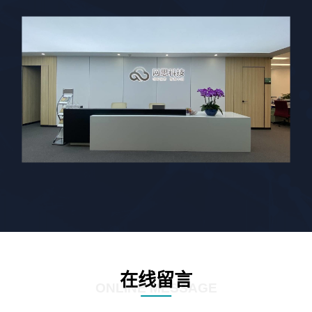
在线留言
ONLINE MESSAGE