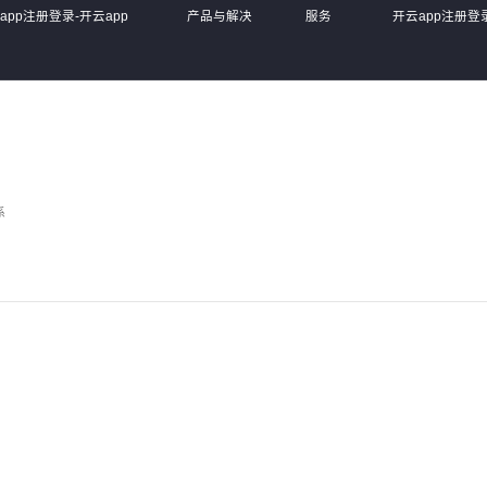
app注册登录-开云app
产品与解决
服务
开云app注册登录
录入口
方案
体系
登录入口
系