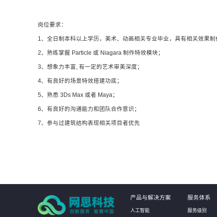
岗位要求：
1、全日制本科以上学历，美术、动画相关专业毕业，具有相关效果制
2、熟练掌握 Particle 或 Niagara 制作特效模块；
3、想象力丰富, 有一定的艺术审美深度；
4、有良好的场景特效搭建功底；
5、熟悉 3Ds Max 或者 Maya；
6、有良好的沟通能力和团队合作意识；
7、参与过建筑结构表现相关项目者优先
产品与解决方案
服务体系
人工智能
服务级别