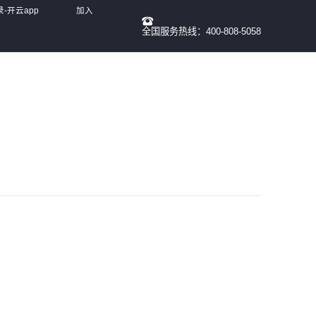
-开云app
加入
全国服务热线：400-808-5058
我们